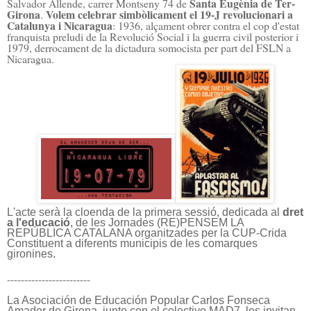
Santa Eugènia de Ter-
Salvador Allende, carrer Montseny 74 de
Girona
Volem celebrar simbòlicament el 19-J revolucionari a
.
Catalunya i Nicaragua
: 1936, alçament obrer contra el cop d'estat
franquista preludi de la Revolució Social i la guerra civil posterior i
1979, derrocament de la dictadura somocista per part del FSLN a
Nicaragua.
L'acte serà la cloenda de la primera sessió, dedicada al
dret
a l'educació
, de les Jornades (RE)PENSEM LA
REPÚBLICA CATALANA organitzades per la CUP-Crida
Constituent a diferents municipis de les comarques
gironines.
------------------------
La Asociación de Educación Popular Carlos Fonseca
Amador de Girona, junto con el colectivo MAD7, les invitan