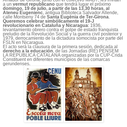
a un
vermut republicano
que tendrá lugar el próximo
domingo, 19 de julio, a partir de
las 13.30 horas
, al
A
tene
u
Eugenienc
, antigua Biblioteca Salvador Allende,
calle Montseny 74 de
Santa Eugènia de Ter-Girona
.
Queremos celebrar simbólicamente el 19-J
revolucionario en Cataluña y Nicaragua
: 1936,
levantamiento obrero contra el golpe de estado franquista
preludio de la Revolución Social y la guerra civil posterior y
1979, derrocamiento de la dictadura somocista por parte del
FSLN en Nicaragua.
El acto será la clausura de la primera sesión, dedicada al
derecho a la educación
, de las Jornadas (RE) PENSEM
LA REPÚBLICA CATALANA organizadas por la CUP-Crida
Constituent en diferentes municipios de las comarcas
gerundenses.